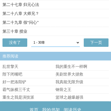
第二十七章 归元心法
第二十八章 大师兄？
第二十九章 假“问心”
第三十章 授业
没有了
下一页
推荐阅读
乱世擎天
我的重生不一样啊
陛下闭嘴吧
美剧世界大拯救
好一把洛阳铲
我真能无限升级
霸气纵横三千丈
钢骨之王
重生之我是演技派
篮球之越爆越强
首页
我的书架
阅读历史