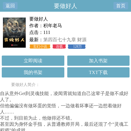
要做好人
返回
首页
要做好人
作者：积年老马
点击：111
最新：
第四百七十九章 财源
玄幻小说
连载
128万
立即阅读
加入书架
我的书架
TXT下载
要做好人简介：
自从意外Get到灵魂技能，凌闻霄就知道自己这辈子是做不成好
人了。
但他偏偏没有做坏蛋的觉悟，一边做着坏事还一边想着做好
人……
不过，到目前为止，他做得还不错。
甚至因为身怀金手指，从普通教师开局，最后还混了个“灵魂工
程师”的成就。